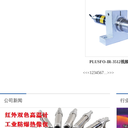
PLUSFO-IR-3512视频
<<
<
1
2
3
4
5
6
7
...
>
>>
公司新闻
行