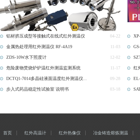
铝材挤压成型等接触式在线式红外测温仪
04-22
XP
金属热处理用红外测温仪 RF-4A19
11-03
GS
ZDS-10W水下照度计
12-02
SZ
危险废物焚烧炉炉温红外测温监测系统
11-17
红
DCTQ1-7014多晶硅液面温度红外测温仪...
09-28
EL
步入式药品稳定性试验室​ 说明书
03-18
S
首页
红外高温计
红外热像仪
冶金铸造熔炼测温