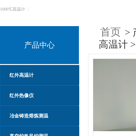
1000℃​高温计
首页
>
高温计 >
产品中心
红外高温计
红外热像仪
冶金铸造熔炼测温