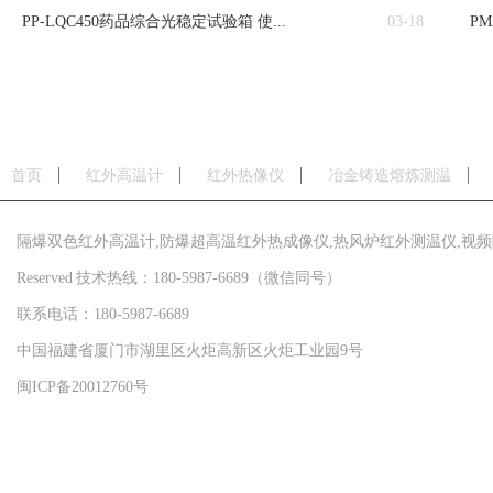
PP-LQC450药品综合光稳定试验箱 使...
03-18
P
首页
红外高温计
红外热像仪
冶金铸造熔炼测温
隔爆双色红外高温计,防爆超高温红外热成像仪,热风炉红外测温仪,视频瞄准双色
Reserved 技术热线：180-5987-6689（微信同号）
联系电话：180-5987-6689
中国福建省厦门市湖里区火炬高新区火炬工业园9号
闽ICP备20012760号