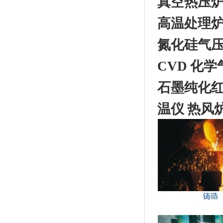
真空热压炉
高温处理
氮化硅气压
CVD 化
石墨纯化红
温仪 热风