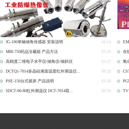
JG-100单轴倾角传感器 安装说明
10-14
EM
MBl-750药品冷藏箱 产品方法
03-18
在
高精度二维电子水平仪/倾角仪/倾斜仪
02-27
氧
DCTQ1-7014多晶硅液面温度红外测温仪...
09-28
​C
PSE-150台式摇床 产品说明
03-18
P
SDCT-00-80红外测温仪 DCT-7014双...
08-30
TV