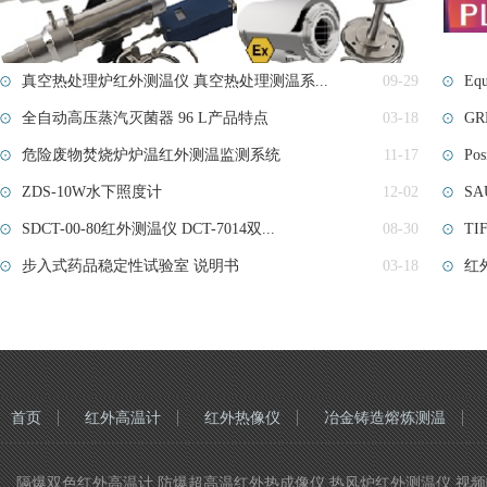
真空热处理炉红外测温仪 真空热处理测温系...
09-29
Eq
全自动高压蒸汽灭菌器 96 L产品特点
03-18
GR
危险废物焚烧炉炉温红外测温监测系统
11-17
Po
ZDS-10W水下照度计
12-02
S
SDCT-00-80红外测温仪 DCT-7014双...
08-30
TI
步入式药品稳定性试验室​ 说明书
03-18
红
首页
红外高温计
红外热像仪
冶金铸造熔炼测温
隔爆双色红外高温计,防爆超高温红外热成像仪,热风炉红外测温仪,视频瞄准双色