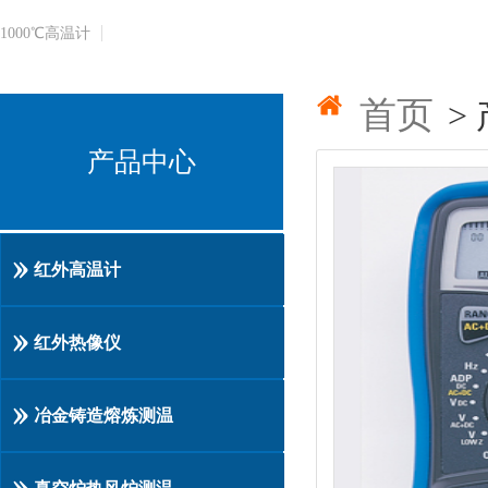
1000℃​高温计
首页
>
产品中心
红外高温计
红外热像仪
冶金铸造熔炼测温