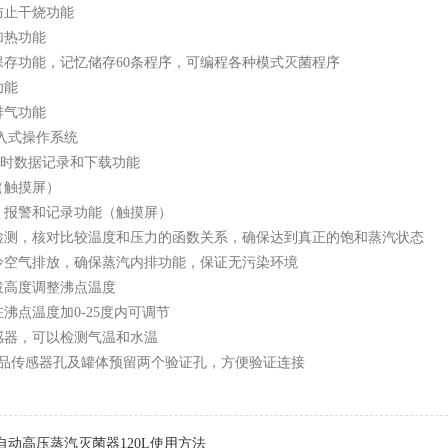
防止干烧功能
加热功能
保存功能，记忆储存60条程序，可编程各种模式灭菌程序
功能
排气功能
os嵌入式操作系统
实时数据记录和下载功能
（触摸屏）
，报警和记录功能（触摸屏）
检测，核对比较温度和压力的函数关系，确保达到真正的饱和蒸汽状态
冷空气排放，确保蒸汽内排功能，保证无污染环境
拔高度调整沸点温度
在沸点温度加0-25度内可调节
感器，可以检测气温和水温
物品传感器孔及罐体预留两个验证孔，方便验证连接
全自动高压蒸汽灭菌器120L使用方法