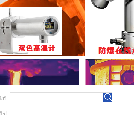
宽量程
晶硅​