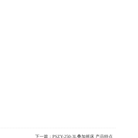
下一篇：
PSZY-250-3L叠加摇床 产品特点