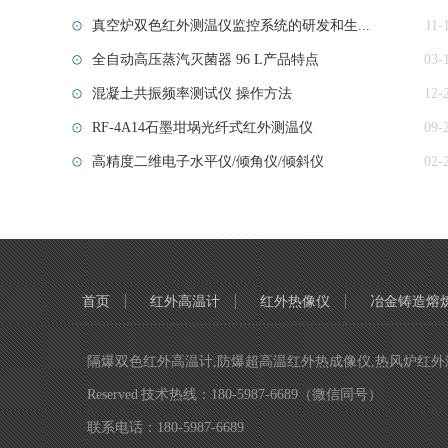
真空炉双色红外测温仪监控系统的研发和生...
11-
全自动高压蒸汽灭菌器 96 L产品特点
03-
混凝土共振频率测试仪 操作方法
12-
RF-4A14石墨坩埚光纤式红外测温仪
09-
高精度二维电子水平仪/倾角仪/倾斜仪
02-
首页
红外高温计
红外热像仪
冶金铸造熔
隔爆双色红外高温计,防爆超高温红外热成像仪,热风炉红外测温仪,
Reserved 技术热线：180-5987-6689（微信同号）
联系电话：180-5987-6689