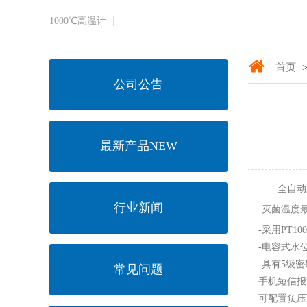
1000℃​高温计
首页
>
公司公告
最新产品NEW
全自动高压
行业新闻
-灭菌温度
-采用PT1
-电容式水
-具有5级
常见问题
手机短信报
可配置负压