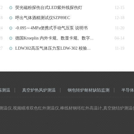
12
荧光磁粉探伤台式LED紫外线探伤灯
12-15
18
呼出气体酒精测试仪SZP89EC
12-18
24
-0.095～4MPa便携式手动气压泵 说明书
11-20
28
德国Kroeplin 内外卡规、数显卡规、数字...
04-14
27
LDW302高压气体压力泵LDW-302 校验...
11-19
炼测温
真空炉热风炉测温
钢包转炉耐材缺陷监测
半导体
视频瞄准双色红外测温仪,棒线材钢坯红外高温计,真空烧结炉测温仪 Copyri