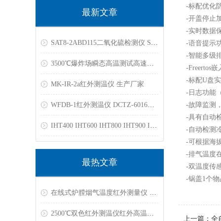
-标配优化
最新文章
-开盖停止
-实时数据
SAT8-2ABD115二氧化硫检测仪 SAT8-1ARB100苯检测仪
-语音提示
-智能多级
3500℃爆炸场瞬态高温测试高速光谱相机双色测温仪光纤高温计
-Freert
-标配U盘
MK-IR-2a红外测温仪 生产厂家
-日志功能
WFDB-1红外测温仪 DCTZ-6016高温计3000℃
-故障监测
-具有自动
IHT400 IHT600 IHT800 IHT900 IHT1100 IHT1400红外测温仪
-自动检测
-可根据海
-排气温度
最热文章
-双温度传
-锅盖1个
在线式炉膛烟气温度红外测量仪 RAYBS211YC
2500℃双色红外测温仪红外高温计 石墨烯,冶金,真空炉,工业炉专用
上一篇：
​