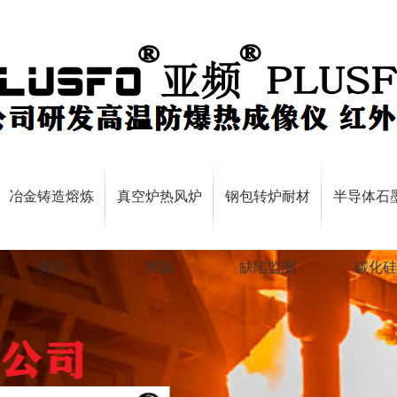
冶金铸造熔炼
真空炉热风炉
钢包转炉耐材
半导体石
测温
测温
缺陷监测
碳化硅