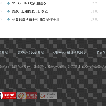
18
SCTQ-010B 红外测温仪
02-20
17
RMO-H2和RMO-H3 微欧计
04-08
27
多参数滚动轴承检测仪 操作手册
09-03
炼测温
真空炉热风炉测温
钢包转炉耐材缺陷监测
半导体
视频瞄准双色红外测温仪,棒线材钢坯红外高温计,真空烧结炉测温仪 Copyri