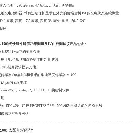
范围广, 90-264vac, 47-63hz, ul 认证, 功率40w
池充电控制器, 带有过载保护显示在外壳的前端控制 led 的充电状态连续测量
.6 厘米, 高度: 17.5 厘米, 深度:33 厘米, 重量: 约8.5 公斤
用条件
est PV1500光伏组件峰值功率测量及IV曲线测试仪
产品包含：
坚固塑料外壳中的测量仪器
、用于电池充电和线路操作的外部电源
10 米, 根据要求提供其他)
感器 (单晶硅) 和带铅的集成温度传感器 pt1000
pc 的 usb 电缆
indows®xp、vista、7、8、8.1、10的控制软件
手册
1500v/20a, 断开 PROFITEST PV 1500 和发电机之间的所有电线
和传感器的铝制外壳
2008​ 太阳能功率计