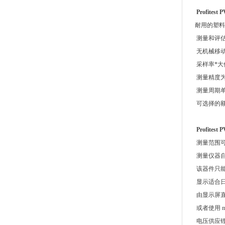
Profit
耐用的塑料
测量和评估单
无机械移动
采样率*大值
测量精度为 
测量周期单次测
可选择的额
Profit
测量范围
测量仪器自
该器件只能
显示适合日光的
由显示屏
或者使用 m
电压供应锂离子电