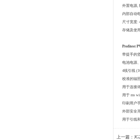
外置电源, 输入
内部自动电
尺寸宽度: 40
存储及使
Profit
带提手的
电池电源
4线引线 (
校准的辐照传
用于连接评估 
用于 ms w
印刷用户
外部安全开关 
用于引线
上一篇：
JG