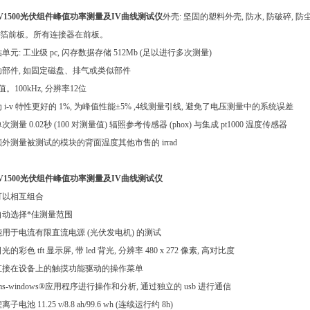
est PV1500光伏组件峰值功率测量及IV曲线测试仪
外壳: 坚固的塑料外壳, 防水, 防破碎, 防尘
箔前板。所有连接器在前板。
元: 工业级 pc, 闪存数据存储 512Mb (足以进行多次测量)
部件, 如固定磁盘、排气或类似部件
。100kHz, 分辨率12位
i-v 特性更好的 1%, 为峰值性能±5% ,4线测量引线, 避免了电压测量中的系统误差
量 0.02秒 (100 对测量值) 辐照参考传感器 (phox) 与集成 pt1000 温度传感器
外测量被测试的模块的背面温度其他市售的 irrad
est PV1500光伏组件峰值功率测量及IV曲线测试仪
可以相互组合
动选择*佳测量范围
用于电流有限直流电源 (光伏发电机) 的测试
彩色 tft 显示屏, 带 led 背光, 分辨率 480 x 272 像素, 高对比度
直接在设备上的触摸功能驱动的操作菜单
s-windows®应用程序进行操作和分析, 通过独立的 usb 进行通信
池 11.25 v/8.8 ah/99.6 wh (连续运行约 8h)