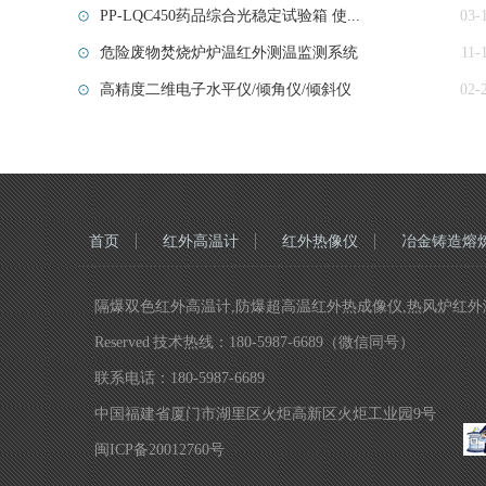
PP-LQC450药品综合光稳定试验箱 使...
03-
危险废物焚烧炉炉温红外测温监测系统
11-
高精度二维电子水平仪/倾角仪/倾斜仪
02-
首页
红外高温计
红外热像仪
冶金铸造熔
隔爆双色红外高温计,防爆超高温红外热成像仪,热风炉红外测温仪,
Reserved 技术热线：180-5987-6689（微信同号）
联系电话：180-5987-6689
中国福建省厦门市湖里区火炬高新区火炬工业园9号
闽ICP备20012760号