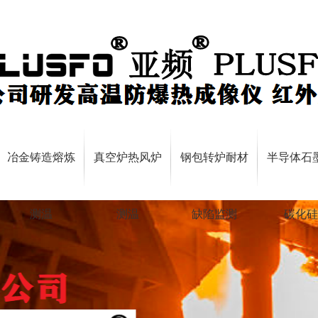
冶金铸造熔炼
真空炉热风炉
钢包转炉耐材
半导体石
测温
测温
缺陷监测
碳化硅