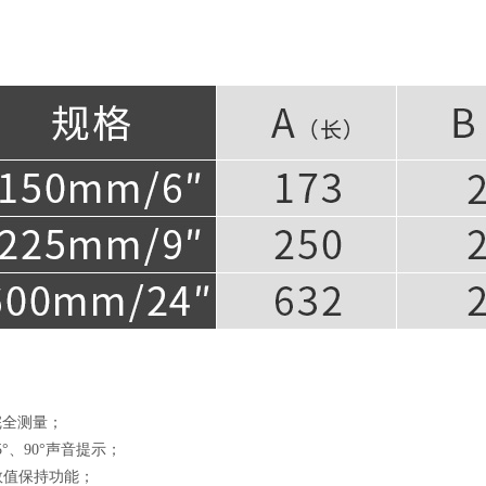
°完全测量；
45°、90°声音提示；
数值保持功能；