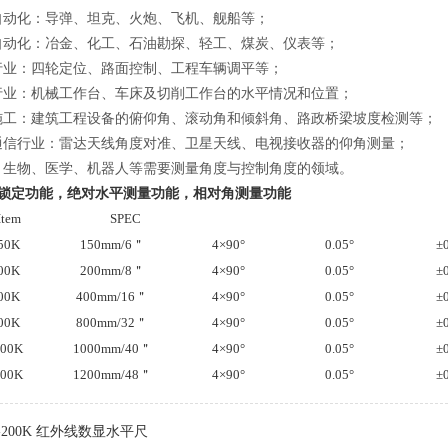
自动化：导弹、坦克、火炮、飞机、舰船等；
自动化：冶金、化工、石油勘探、轻工、煤炭、仪表等；
行业：四轮定位、路面控制、工程车辆调平等；
行业：机械工作台、车床及切削工作台的水平情况和位置；
施工：建筑工程设备的俯仰角、滚动角和倾斜角、路政桥梁坡度检测等；
通信行业：雷达天线角度对准、卫星天线、电视接收器的仰角测量；
：生物、医学、机器人等需要测量角度与控制角度的领域。
锁定功能，绝对水平测量功能，相对角测量功能
Item
规格
SPEC
测量范围
分辨率
50K
150mm/6
＂
4×90°
0.05°
±0
00K
200mm/8
＂
4×90°
0.05°
±0
00K
400mm/16
＂
4×90°
0.05°
±0
00K
800mm/32
＂
4×90°
0.05°
±0
000K
1000mm/40
＂
4×90°
0.05°
±0
200K
1200mm/48
＂
4×90°
0.05°
±0
G-200K 红外线数显水平尺