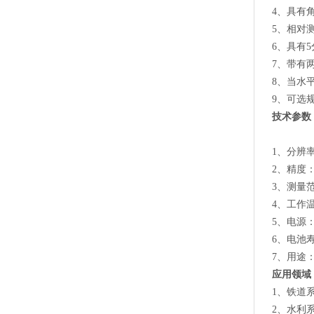
4、具有
5、相对
6、具有
7、带有
8、当水
9、可选规
技术参数
1、分辨率
2、精度：
3、测量范
4、工作温度
5、电源：
6、电池寿
7、用途
应用领域
1、铁道
2、水利