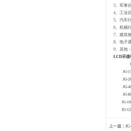
3、军事
4、工业
5、汽车
6、机械
7、建筑
8、电子
9、其他
LCD
示值
货号
JG-1
JG-2
JG-4
JG-8
JG-1
JG-1
上一篇：
J