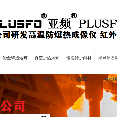
冶金铸造熔炼
真空炉热风炉
钢包转炉耐材
半导体石
测温
测温
缺陷监测
碳化硅