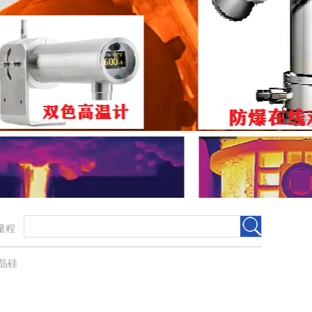
宽量程
晶硅​