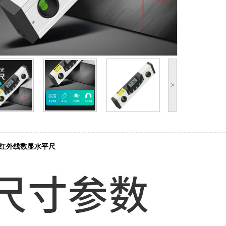
>
0K 红外线数显水平尺