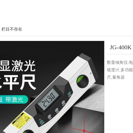
> 栏目不存在
JG-40
数显倾角仪,电
坡度计,多功能
尺,量角器