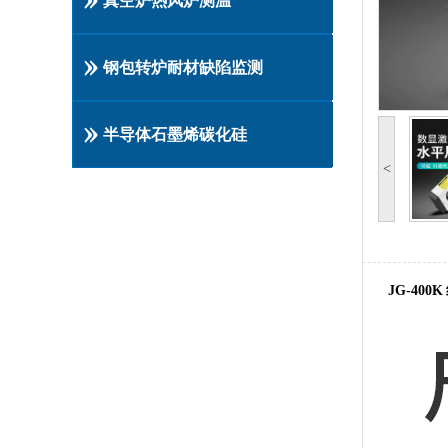
真空炉热风炉测温
钢包转炉耐材缺陷监测
半导体石墨烯碳化硅
<
JG-40