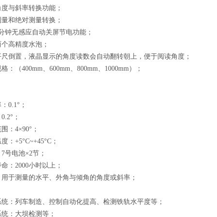
角度与斜率转换功能；
测量和绝对测量转换；
5分钟无感应自动关屏节电功能；
两个高精度水泡；
平尺倒置，液晶显示的角度读数会自动翻转朝上，便于阅读角度；
格：（400mm、600mm、800mm、1000mm）；
：0.1°；
0.2°；
围：4×90°；
：+5°C~+45°C；
7号电池×2节；
命：2000小时以上；
：用于测量的水平、外角与倾角的角度或斜率；
系统：列车制造、控制自动化提高、检测铁轨水平度等；
系统：大坝检测等；