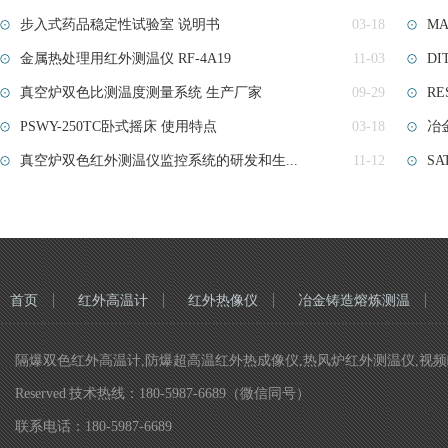
步入式药品稳定性试验室​ 说明书
03-18
MA
金属热处理用红外测温仪 RF-4A19
11-03
DI
真空炉双色比测温度测量系统 生产厂家
09-29
RE
PSWY-250TC卧式摇床 使用特点
03-18
冶
真空炉双色红外测温仪监控系统的研发和生...
11-12
SA
首页
红外高温计
红外热像仪
冶金铸造熔炼测温
隔爆双色红外高温计,防爆超高温红外热成像仪,热风炉红外测温仪,视频瞄准双色
Reserved 技术热线：180-5987-6689（微信同号）
联系电话：180-5987-6689