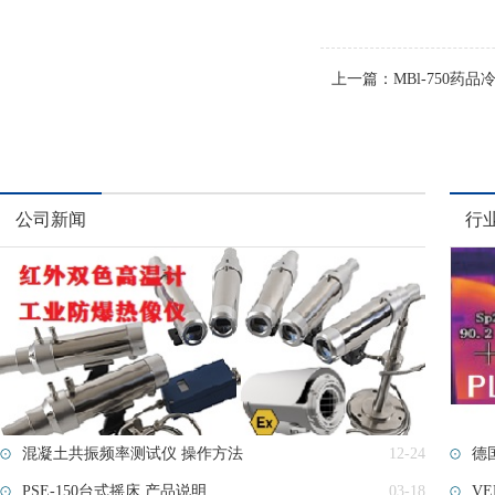
上一篇：
MBl-750药
公司新闻
行
混凝土共振频率测试仪 操作方法
12-24
德
PSE-150台式摇床 产品说明
03-18
VE