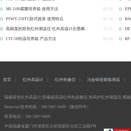
MI-1100霉菌培养箱 使用方法
03-18
EP
PSWY-250TC卧式摇床 使用特点
03-18
BA
高精度的双色红外测温仪 红外高温计石墨烯...
11-12
D
CTI-50恒温培养箱 产品方法
03-18
R
首页
红外高温计
红外热像仪
冶金铸造熔炼测温
隔爆双色红外高温计,防爆超高温红外热成像仪,热风炉红外测温仪,视频瞄准双色
Reserved 技术热线：180-5987-6689（微信同号）
联系电话：180-5987-6689
中国福建省厦门市湖里区火炬高新区火炬工业园9号