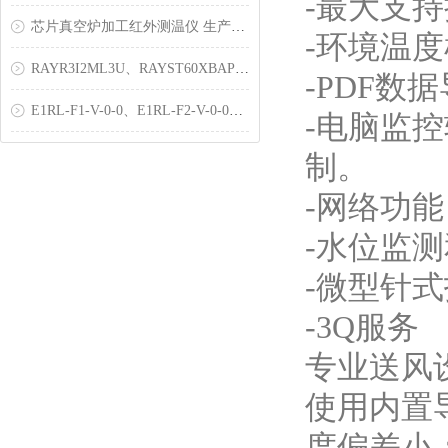
-最大支持
芯片真空炉加工红外测温仪 生产工艺
-环境温
RAYR3I2ML3U、RAYST60XBAP、RAYMXZTDUVB
-PDF
E1RL-F1-V-0-0、E1RL-F2-V-0-0高温红外测温仪
-电脑监
制。
-网络功
-水位监
-微型针
-3Q服务
专业送风
使用内置
度偏差小