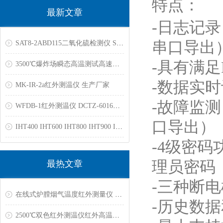
特点：
最新文章
-日志记
串口导出
SAT8-2ABD115二氧化硫检测仪 SAT8-1ARB100苯检测仪
-具有满
3500℃爆炸场瞬态高温测试高速光谱相机双色测温仪光纤高温计
-数据实
MK-IR-2a红外测温仪 生产厂家
-故障监
WFDB-1红外测温仪 DCTZ-6016高温计3000℃
口导出）
IHT400 IHT600 IHT800 IHT900 IHT1100 IHT1400红外测温仪
-4级密
理员密码
最热文章
-三种断
在线式炉膛烟气温度红外测量仪 RAYBS211YC
-历史数
2500℃双色红外测温仪红外高温计 石墨烯,冶金,真空炉,工业炉专用